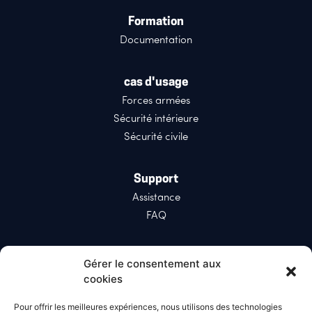
Formation
Documentation
cas d'usage
Forces armées
Sécurité intérieure
Sécurité civile
Support
Assistance
FAQ
Réseaux sociaux
Gérer le consentement aux
LinkedIn
cookies
X (Twitter)
Pour offrir les meilleures expériences, nous utilisons des technologies