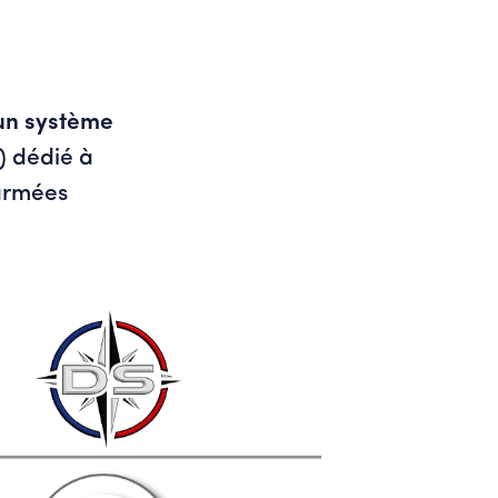
un système
 dédié à
armées