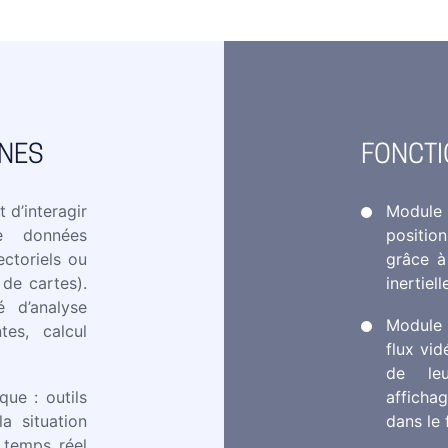
NES
FONCTI
 d’interagir
Module
e données
positi
ctoriels ou
grâce à
de cartes).
inertiell
é d’analyse
Module 
tes, calcul
flux vid
de leu
que : outils
afficha
a situation
dans le
 temps réel