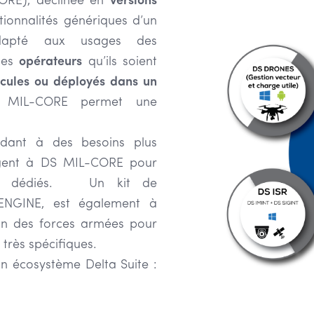
ORE), déclinée en
versions
tionnalités génériques d’un
adapté aux usages des
des
opérateurs
qu’ils soient
cules ou déployés dans un
 MIL-CORE permet une
dant à des besoins plus
règent à DS MIL-CORE pour
ers dédiés. Un kit de
ENGINE, est également à
ein des forces armées pour
très spécifiques.
un écosystème Delta Suite :