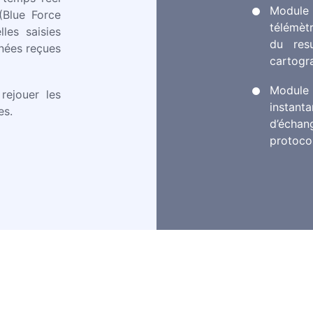
Module 
(Blue Force
télémèt
lles saisies
du res
nnées reçues
cartogr
Module
rejouer les
instan
es.
d’échan
protoco