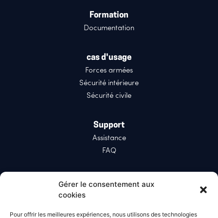
Formation
Documentation
cas d'usage
Forces armées
Sécurité intérieure
Sécurité civile
Support
Assistance
FAQ
Réseaux sociaux
Gérer le consentement aux
LinkedIn
cookies
X (Twitter)
Pour offrir les meilleures expériences, nous utilisons des technologies