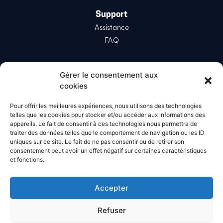
Support
Assistance
FAQ
Réseaux sociaux
Gérer le consentement aux
LinkedIn
cookies
X (Twitter)
Pour offrir les meilleures expériences, nous utilisons des technologies
telles que les cookies pour stocker et/ou accéder aux informations des
appareils. Le fait de consentir à ces technologies nous permettra de
A propos d'Impact
traiter des données telles que le comportement de navigation ou les ID
Qui sommes-nous?
uniques sur ce site. Le fait de ne pas consentir ou de retirer son
consentement peut avoir un effet négatif sur certaines caractéristiques
Actualités
et fonctions.
Notre histoire
Nous rejoindre
Accepter
Passages medias
Refuser